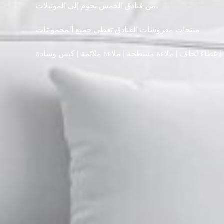
من فنادق الخمس نجوم إلى الموتيلات،
منتجات مفروشات الفنادق تغطي جميع المجموعات
| غطاء لحاف | ملاءة مسطحة | ملاءة ملائمة | كيس وسادة